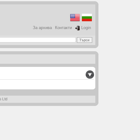
За архива
Контакти
Login
s Ltd