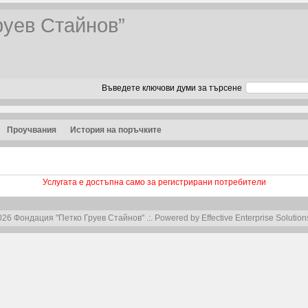
руев Стайнов”
Въведете ключови думи за търсене
Проучвания
История на поръчките
Услугата е достъпна само за регистрирани потребители
26 Фондация "Петко Груев Стайнов" .:. Powered by Effective Enterprise Solution